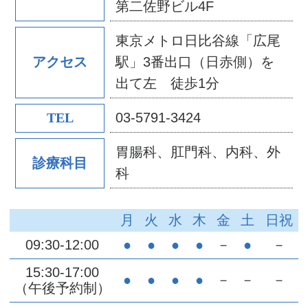
第二佐野ビル4F
東京メトロ日比谷線「広尾
駅」3番出口（日赤側）を
アクセス
出て左 徒歩1分
03-5791-3424
TEL
胃腸科、肛門科、内科、外
診療科目
科
月
火
水
木
金
土
日祝
09:30-12:00
●
●
●
●
－
●
－
15:30-17:00
●
●
●
●
－
－
－
（午後予約制）