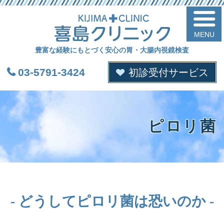
喜
豊富な経験にもとづく安心の胃・大腸内視鏡検査
03-5791-3424
初診受付サービス
ピロリ菌
どうしてピロリ菌は恐いのか