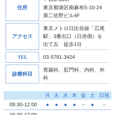
東京都港区南麻布5-10-24
住所
第二佐野ビル4F
東京メトロ日比谷線「広尾
駅」3番出口（日赤側）を
アクセス
出て左 徒歩1分
03-5791-3424
TEL
胃腸科、肛門科、内科、外
診療科目
科
月
火
水
木
金
土
日祝
09:30-12:00
●
●
●
●
－
●
－
15:30-17:00