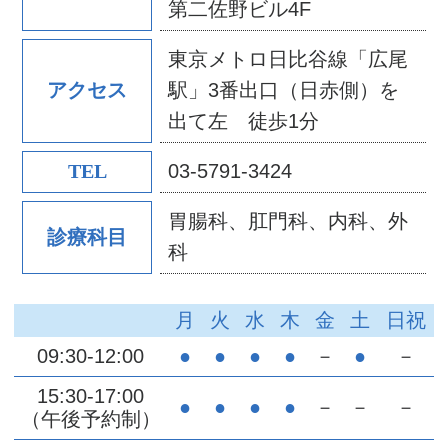
第二佐野ビル4F
東京メトロ日比谷線「広尾
駅」3番出口（日赤側）を
アクセス
出て左 徒歩1分
03-5791-3424
TEL
胃腸科、肛門科、内科、外
診療科目
科
月
火
水
木
金
土
日祝
09:30-12:00
●
●
●
●
－
●
－
15:30-17:00
●
●
●
●
－
－
－
（午後予約制）