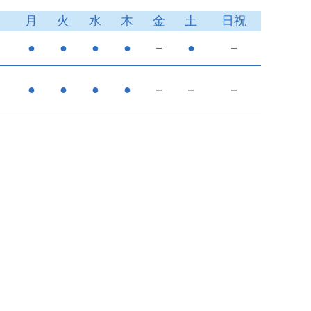
月
火
水
木
金
土
日祝
●
●
●
●
－
●
－
●
●
●
●
－
－
－