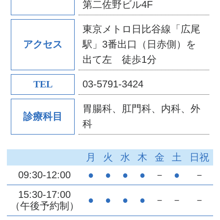
第二佐野ビル4F
東京メトロ日比谷線「広尾
駅」3番出口（日赤側）を
アクセス
出て左 徒歩1分
03-5791-3424
TEL
胃腸科、肛門科、内科、外
診療科目
科
月
火
水
木
金
土
日祝
09:30-12:00
●
●
●
●
－
●
－
15:30-17:00
●
●
●
●
－
－
－
（午後予約制）